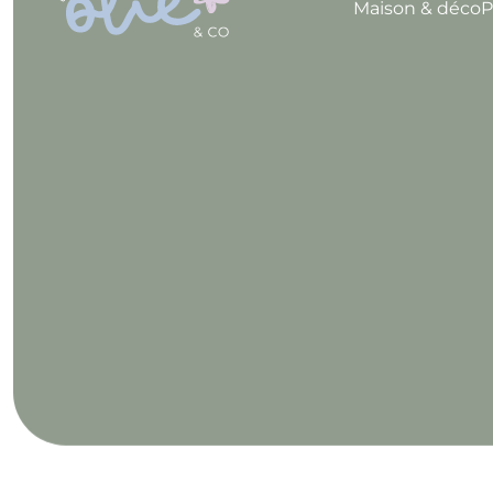
Maison & déco
P