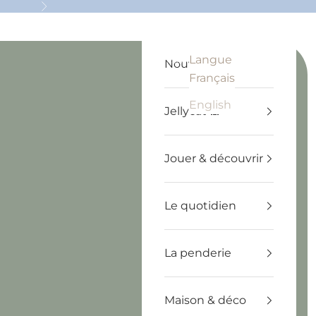
Suivant
Langue
Recherche
Panier
Français
Nouveautés
Français
English
Jellycat 🧸
Jouer & découvrir
Le quotidien
La penderie
Maison & déco