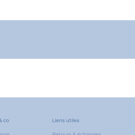
& co
Liens utiles
opos
Retours & échanges