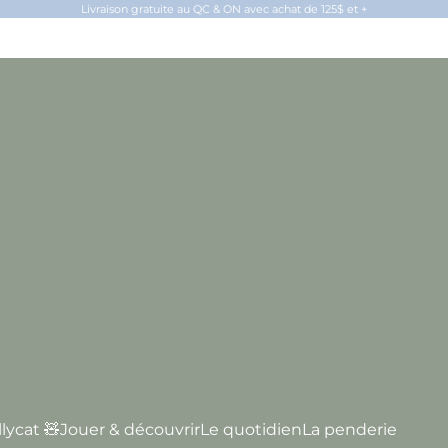
Livraison gratuite au QC & ON avec achat de 125$ et +
llycat 🧸
Jouer & découvrir
Le quotidien
La penderie