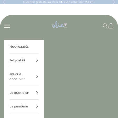
Passer au contenu
Livraison gratuite au QC & ON avec achat de 125$ et +
Précédent
Sui
OLIE & CO
Menu
Recherch
Panier
Nouveautés
Jellycat 🧸
Jouer &
découvrir
Le quotidien
La penderie