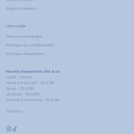
p
Registre cadeaux
r
e
m
i
Liens utiles
è
Retours & échanges
r
e
Politique de confidentialité
c
Politique d'expédition
o
m
m
a
Heures d'ouverture Olie & co
n
Lundi - Fermé
d
Mardi & mercredi - 11h à 16h
e
Jeudi - 12h à 19h
Vendredi - 11h à 18h
!
Samedi & dimanche - 11h à 16h
Direction
 courriel
Je