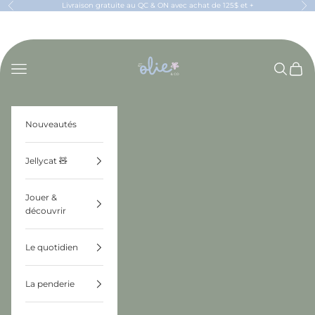
Passer au contenu
Livraison gratuite au QC & ON avec achat de 125$ et +
Précédent
Sui
OLIE & CO
Menu
Recherch
Panier
Nouveautés
Jellycat 🧸
Jouer &
découvrir
Le quotidien
La penderie