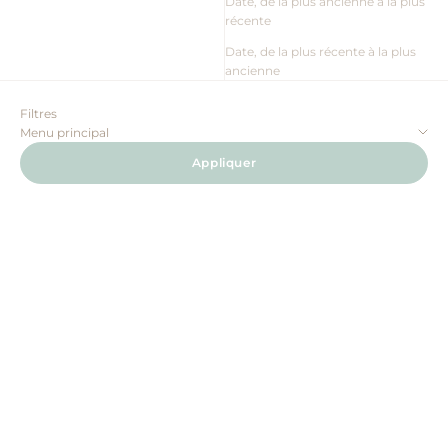
Date, de la plus ancienne à la plus
récente
Date, de la plus récente à la plus
ancienne
Filtres
Menu principal
Appliquer
Ajouter au panier
Choisir les options
LOLO & MOI
MUSHIE