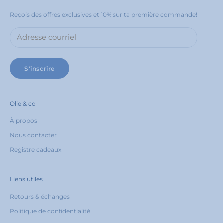
%
Reçois des offres exclusives et 10% sur ta première commande!
d
e
r
a
b
a
S'inscrire
i
s
s
u
Olie & co
r
À propos
t
a
Nous contacter
p
Registre cadeaux
r
e
m
i
Liens utiles
è
Retours & échanges
r
e
Politique de confidentialité
c