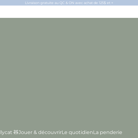
Livraison gratuite au QC & ON avec achat de 125$ et +
llycat 🧸
Jouer & découvrir
Le quotidien
La penderie