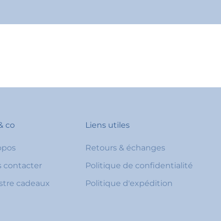
& co
Liens utiles
opos
Retours & échanges
 contacter
Politique de confidentialité
stre cadeaux
Politique d'expédition