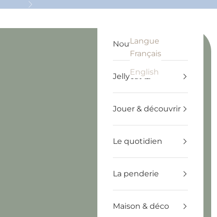
Suivant
Langue
Recherche
Panier
Français
Nouveautés
Français
English
Jellycat 🧸
Jouer & découvrir
Le quotidien
La penderie
Maison & déco