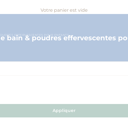
Votre panier est vide
POUDRES EFFERVESCENTES POUR ENFANTS
 bain & poudres effervescentes po
Appliquer