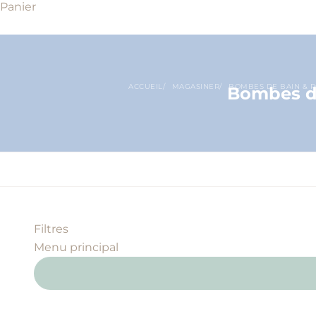
Panier
ACCUEIL
MAGASINER
BOMBES DE BAIN & 
Bombes de
Filtres
Menu principal