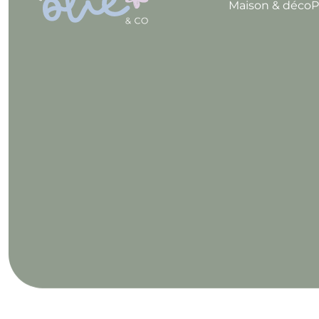
Maison & déco
P