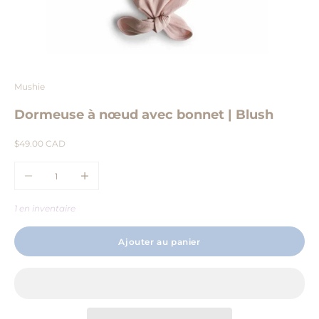
Aller à l'élément 1
Aller à l'élément 2
Aller à l'élément 3
Mushie
Dormeuse à nœud avec bonnet | Blush
Prix de vente
$49.00 CAD
Diminuer la quantité
Augmenter la quantité
1 en inventaire
Ajouter au panier