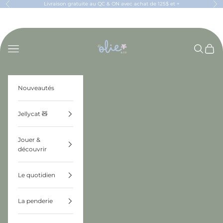
Passer au contenu
Livraison gratuite au QC & ON avec achat de 125$ et +
Précédent
Sui
OLIE & CO
Menu
Recherch
Panier
Nouveautés
Jellycat 🧸
Jouer &
découvrir
Le quotidien
La penderie