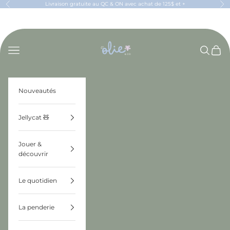
Passer au contenu
Livraison gratuite au QC & ON avec achat de 125$ et +
Précédent
Sui
OLIE & CO
Menu
Recherch
Panier
Nouveautés
Jellycat 🧸
Jouer &
découvrir
Le quotidien
La penderie