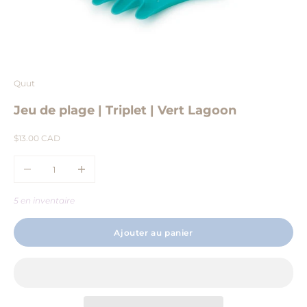
Aller à l'élément 1
Aller à l'élément 2
Aller à l'élément 3
Quut
Jeu de plage | Triplet | Vert Lagoon
Prix de vente
$13.00 CAD
Diminuer la quantité
Augmenter la quantité
5 en inventaire
Ajouter au panier