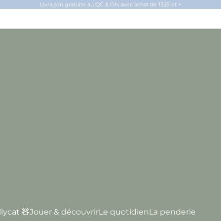
Livraison gratuite au QC & ON avec achat de 125$ et +
llycat 🧸
Jouer & découvrir
Le quotidien
La penderie