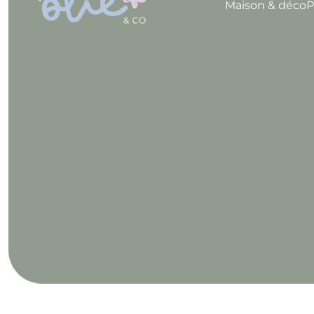
Maison & déco
P