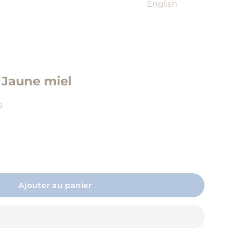
English
| Jaune miel
r
D
a quantité
Ajouter au panier