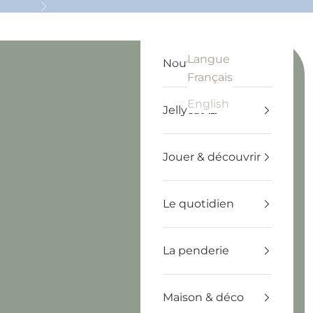
Suivant
Langue
Recherche
Panier
Français
Nouveautés
Français
English
Jellycat 🧸
Jouer & découvrir
Le quotidien
La penderie
Maison & déco