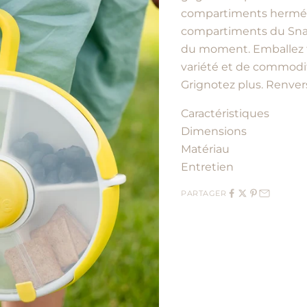
compartiments hermétiq
compartiments du Snack
du moment. Emballez f
variété et de commodi
Grignotez plus. Renver
Caractéristiques
Dimensions
Matériau
Entretien
PARTAGER