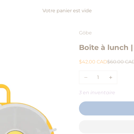
Votre panier est vide
Göbe
Boîte à lunch 
Prix de vente
Prix régulie
$42.00 CAD
$60.00 CA
Diminuer la quantité
Augmenter l
3 en inventaire