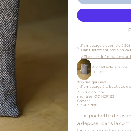
P
Ramassage disponible à 30
Habituellement prête en 24 
Afficher les informations de
Pochette de lavande | 
Lin foncé
305 rue gounod
Ramassage à la boutique dis
305 rue gounod
montreal QC H2R1B2
Canada
5148842190
Jolie pochette de lava
à déposer dans la comm
lavande dure longtemps