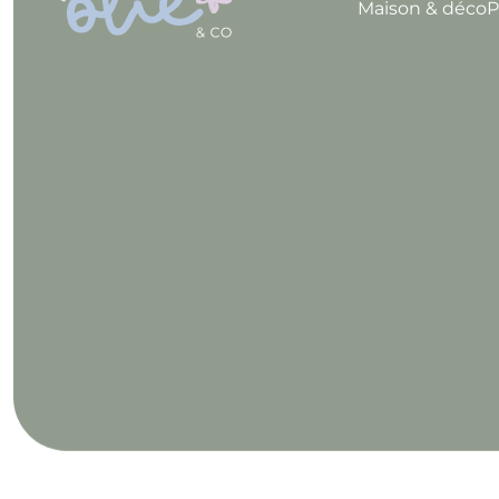
Maison & déco
P