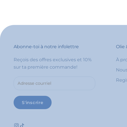
Abonne-toi à notre infolettre
Olie 
Reçois des offres exclusives et 10%
À pr
sur ta première commande!
Nous
Regi
S'inscrire