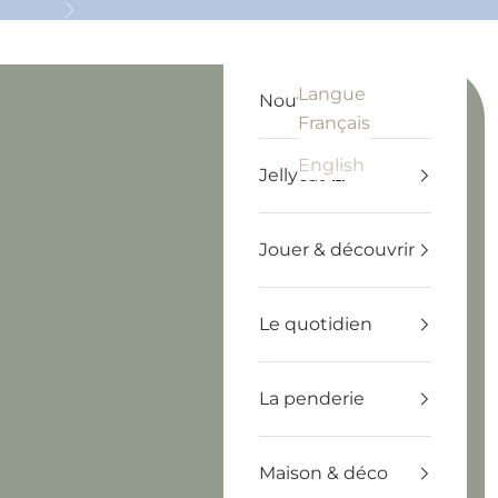
Suivant
Langue
Recherche
Panier
Français
Nouveautés
Français
English
Jellycat 🧸
Jouer & découvrir
Le quotidien
La penderie
Maison & déco