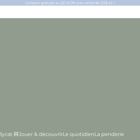
Livraison gratuite au QC & ON avec achat de 125$ et +
llycat 🧸
Jouer & découvrir
Le quotidien
La penderie