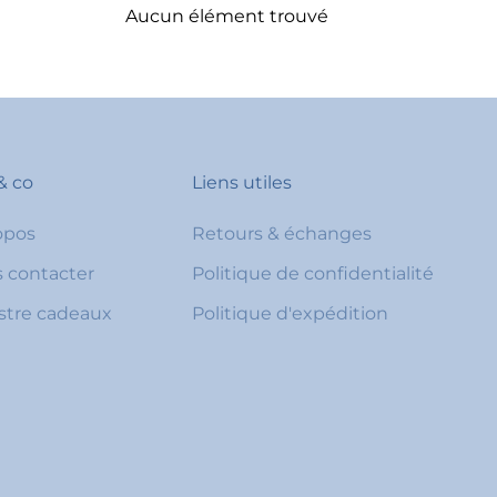
Aucun élément trouvé
& co
Liens utiles
opos
Retours & échanges
 contacter
Politique de confidentialité
stre cadeaux
Politique d'expédition