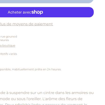
lus de moyens de paiement
5 rue gounod
heures
 la boutique
Motifs variés
ponible, Habituellement prête en 24 heures
nde à suspendre sur un cintre dans les armoires ou
ode ou sous l'oreiller.
L'arôme des fleurs de
. Pour rafraîchir l'odeur pressez doucement le