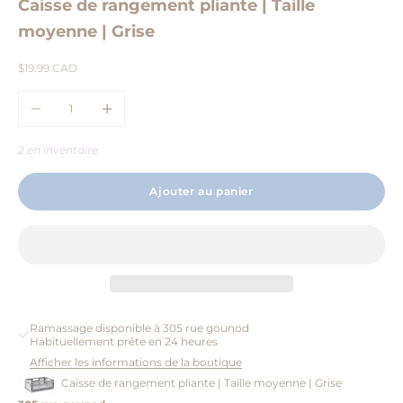
Caisse de rangement pliante | Taille
moyenne | Grise
Prix de vente
$19.99 CAD
Diminuer la quantité
Augmenter la quantité
2 en inventaire
Ajouter au panier
Ramassage disponible à 305 rue gounod
Habituellement prête en 24 heures
Afficher les informations de la boutique
Caisse de rangement pliante | Taille moyenne | Grise