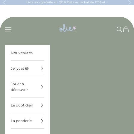
Passer au contenu
Livraison gratuite au QC & ON avec achat de 125$ et +
Précédent
Sui
OLIE & CO
Menu
Recherch
Panier
Nouveautés
Jellycat 🧸
Jouer &
découvrir
Le quotidien
La penderie