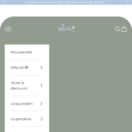
Passer au contenu
Livraison gratuite au QC & ON avec achat de 125$ et +
Précédent
Sui
OLIE & CO
Menu
Recherch
Panier
Nouveautés
Jellycat 🧸
Jouer &
découvrir
Le quotidien
La penderie