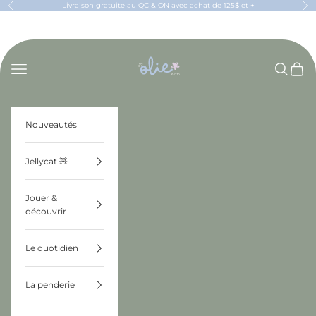
Passer au contenu
Livraison gratuite au QC & ON avec achat de 125$ et +
Précédent
Sui
OLIE & CO
Menu
Recherch
Panier
Nouveautés
Jellycat 🧸
Jouer &
découvrir
Le quotidien
La penderie