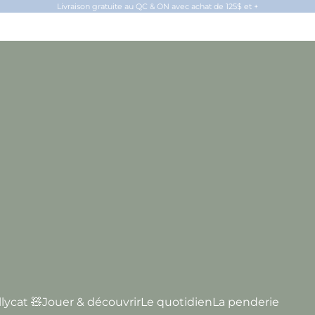
Livraison gratuite au QC & ON avec achat de 125$ et +
llycat 🧸
Jouer & découvrir
Le quotidien
La penderie