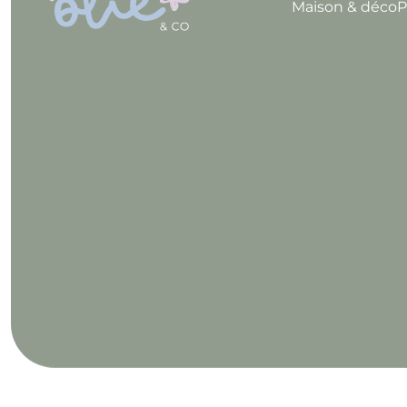
Maison & déco
P