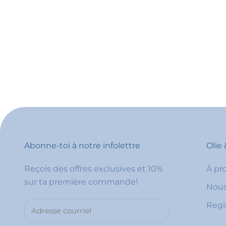
Abonne-toi à notre infolettre
Olie 
Reçois des offres exclusives et 10%
À pr
sur ta première commande!
Nous
Regi