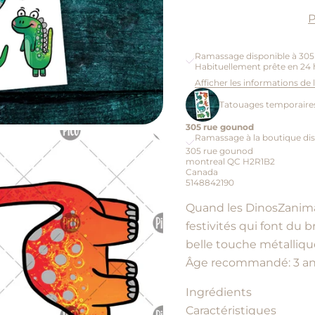
P
Ramassage disponible à 30
Habituellement prête en 24 
Afficher les informations de
Tatouages temporaire
305 rue gounod
Ramassage à la boutique dis
305 rue gounod
montreal QC H2R1B2
Canada
5148842190
Quand les DinosZanima
festivités qui font du br
belle touche métallique
Âge recommandé: 3 an
Ingrédients
Caractéristiques