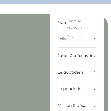
Suivant
Langue
Recherche
Panier
Français
Nouveautés
Français
English
Jellycat 🧸
Jouer & découvrir
Le quotidien
La penderie
Maison & déco