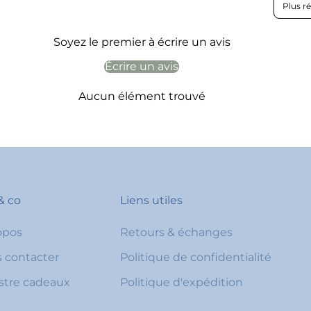
Soyez le premier à écrire un avis
Écrire un avis
Aucun élément trouvé
& co
Liens utiles
opos
Retours & échanges
 contacter
Politique de confidentialité
stre cadeaux
Politique d'expédition