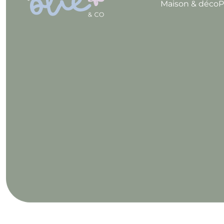
Maison & déco
P