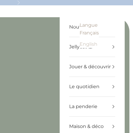
Suivant
Langue
Recherche
Panier
Français
Nouveautés
Français
English
Jellycat 🧸
Jouer & découvrir
Le quotidien
La penderie
Maison & déco