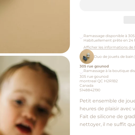
Ramassage disponible à 30
Habituellement prête en 24 
Afficher les informations de
Duo de jouets de bain |
305 rue gounod
Ramassage à la boutique dis
305 rue gounod
montreal QC H2R1B2
Canada
5148842190
Petit ensemble de joue
heures de plaisir avec v
Fait de silicone de grade
nettoyer, il ne suffit qu