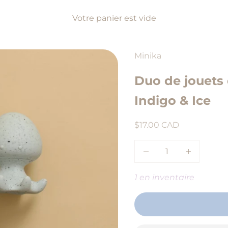
Votre panier est vide
Minika
Duo de jouets 
Indigo & Ice
Prix de vente
$17.00 CAD
Diminuer la quantité
Augmenter l
1 en inventaire