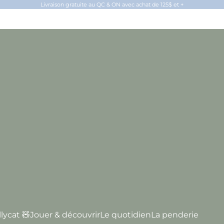
Livraison gratuite au QC & ON avec achat de 125$ et +
llycat 🧸
Jouer & découvrir
Le quotidien
La penderie