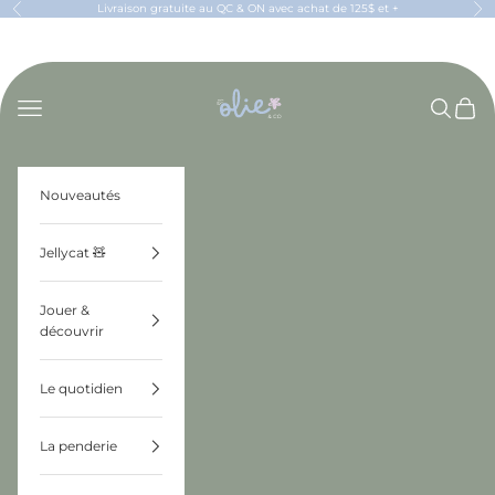
Passer au contenu
Livraison gratuite au QC & ON avec achat de 125$ et +
Précédent
Sui
OLIE & CO
Menu
Recherch
Panier
Nouveautés
Jellycat 🧸
Jouer &
découvrir
Le quotidien
La penderie