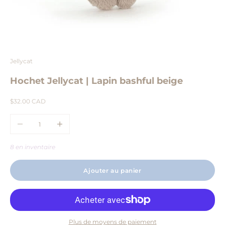
Aller à l'élément 1
Aller à l'élément 2
Aller à l'élément 3
Aller à l'élément 4
Jellycat
Hochet Jellycat | Lapin bashful beige
Prix de vente
$32.00 CAD
Diminuer la quantité
Augmenter la quantité
8 en inventaire
Ajouter au panier
Plus de moyens de paiement