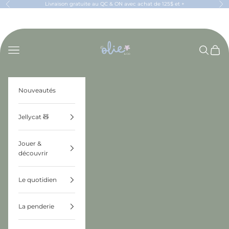
Passer au contenu
Livraison gratuite au QC & ON avec achat de 125$ et +
Précédent
Sui
OLIE & CO
Menu
Recherch
Panier
Nouveautés
Jellycat 🧸
Jouer &
découvrir
Le quotidien
La penderie