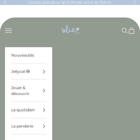
Passer au contenu
Livraison gratuite au QC & ON avec achat de 125$ et +
Précédent
Sui
OLIE & CO
Menu
Recherch
Panier
Nouveautés
Jellycat 🧸
Jouer &
découvrir
Le quotidien
La penderie