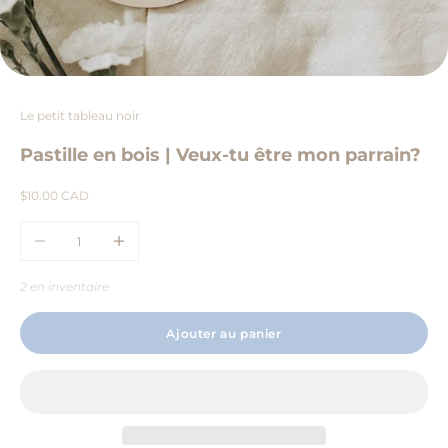
Le petit tableau noir
Pastille en bois | Veux-tu être mon parrain?
Prix de vente
$10.00 CAD
Diminuer la quantité
Augmenter la quantité
2 en inventaire
Ajouter au panier