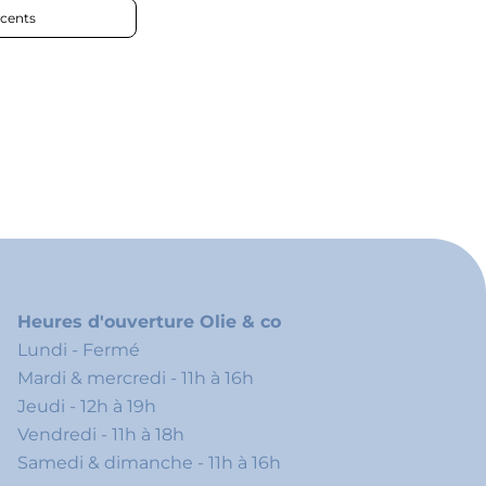
iews by
Heures d'ouverture Olie & co
Lundi - Fermé
Mardi & mercredi - 11h à 16h
Jeudi - 12h à 19h
Vendredi - 11h à 18h
Samedi & dimanche - 11h à 16h