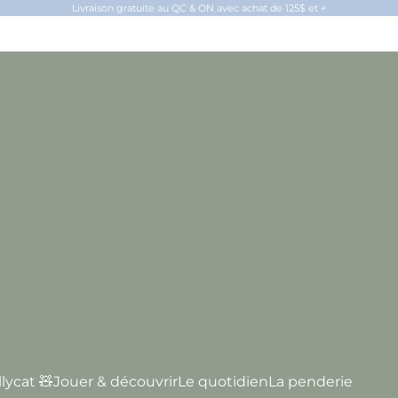
Livraison gratuite au QC & ON avec achat de 125$ et +
llycat 🧸
Jouer & découvrir
Le quotidien
La penderie