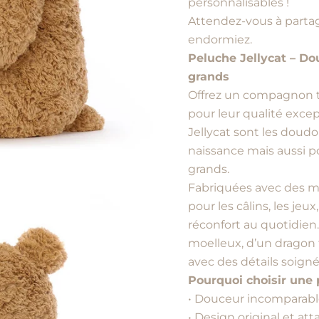
personnalisables !
Attendez-vous à partag
endormiez.
Peluche Jellycat – Dou
grands
Offrez un compagnon t
pour leur qualité excep
Jellycat sont les doud
naissance mais aussi 
grands.
Fabriquées avec des mat
pour les câlins, les je
réconfort au quotidien.
moelleux, d’un dragon 
avec des détails soignés
Pourquoi choisir une 
• Douceur incomparab
• Design original et at