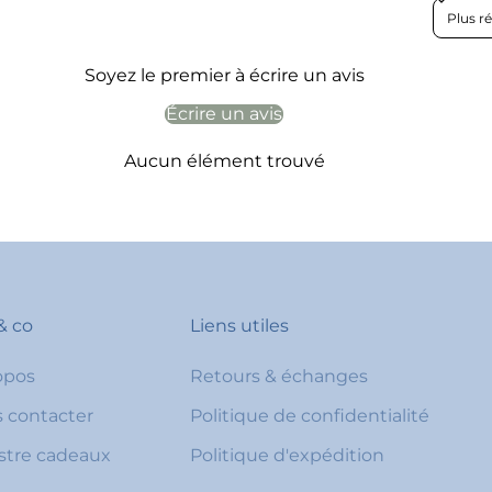
Sort rev
Soyez le premier à écrire un avis
Écrire un avis
Aucun élément trouvé
& co
Liens utiles
opos
Retours & échanges
 contacter
Politique de confidentialité
stre cadeaux
Politique d'expédition