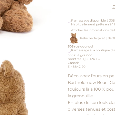
P
Ramassage disponible à 30
Habituellement prête en 24 
Afficher les informations de
Peluche Jellycat | Bar
305 rue gounod
Ramassage à la boutique dis
305 rue gounod
montreal QC H2R1B2
Canada
5148842190
Découvrez l'ours en pel
Bartholomew Bear ! Gent
toujours là à 100 % pou
la grenouille.
En plus de son look cl
diverses tenues et cos