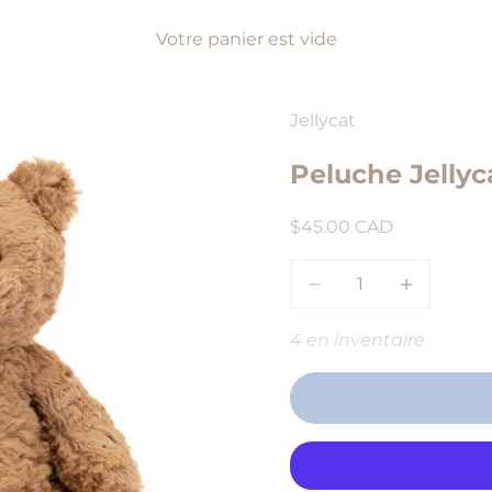
Votre panier est vide
Jellycat
Peluche Jellyc
Prix de vente
$45.00 CAD
Diminuer la quantité
Augmenter l
4 en inventaire