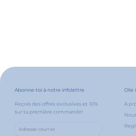
Abonne-toi à notre infolettre
Olie 
Reçois des offres exclusives et 10%
À pr
sur ta première commande!
Nous
Regi