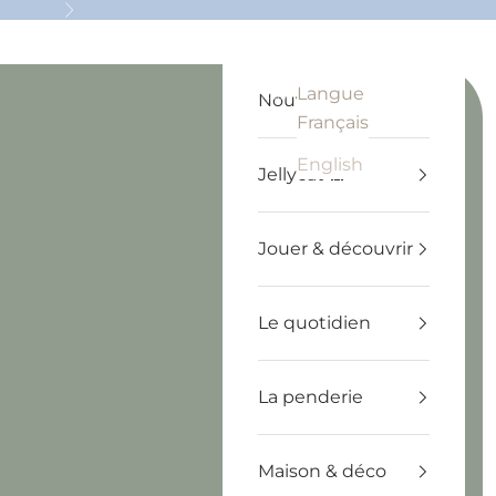
Suivant
Langue
Recherche
Panier
Français
Nouveautés
Français
English
Jellycat 🧸
Jouer & découvrir
Le quotidien
La penderie
Maison & déco