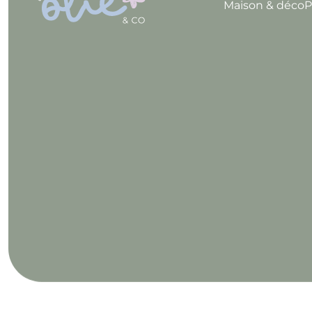
Maison & déco
P