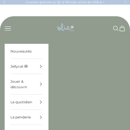
Passer au contenu
Livraison gratuite au QC & ON avec achat de 125$ et +
Précédent
Sui
OLIE & CO
Menu
Recherch
Panier
Nouveautés
Jellycat 🧸
Jouer &
découvrir
Le quotidien
La penderie