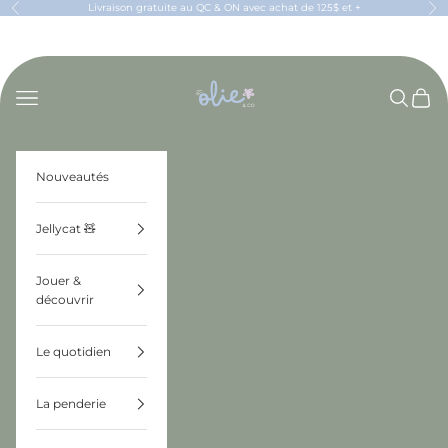
Passer au contenu
Livraison gratuite au QC & ON avec achat de 125$ et +
Précédent
Sui
OLIE & CO
Menu
Recherch
Panier
Nouveautés
Jellycat 🧸
Jouer &
découvrir
Le quotidien
La penderie