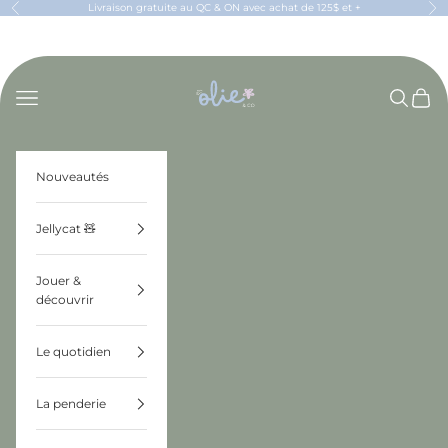
Passer au contenu
Livraison gratuite au QC & ON avec achat de 125$ et +
Précédent
Sui
OLIE & CO
Menu
Recherch
Panier
Nouveautés
Jellycat 🧸
Jouer &
découvrir
Le quotidien
La penderie