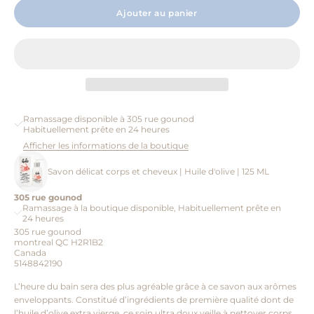
Ajouter au panier
Ramassage disponible à 305 rue gounod
Habituellement prête en 24 heures
Afficher les informations de la boutique
Savon délicat corps et cheveux | Huile d'olive | 125 ML
305 rue gounod
Ramassage à la boutique disponible, Habituellement prête en
24 heures
305 rue gounod
montreal QC H2R1B2
Canada
5148842190
L’heure du bain sera des plus agréable grâce à ce savon aux arômes
enveloppants. Constitué d’ingrédients de première qualité dont de
l’huile d’olive extra vierge, ce soin ultra doux veille à nettoyer corps