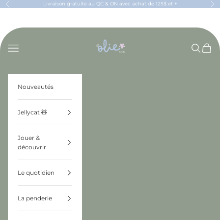
Passer au contenu
Livraison gratuite au QC & ON avec achat de 125$ et +
Précédent
Sui
OLIE & CO
Menu
Recherch
Panier
Nouveautés
Jellycat 🧸
Jouer &
découvrir
Le quotidien
La penderie