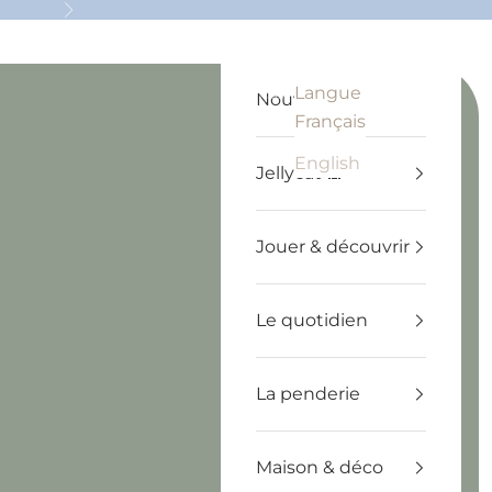
Suivant
Langue
Recherche
Panier
Français
Nouveautés
Français
English
Jellycat 🧸
Jouer & découvrir
Le quotidien
La penderie
Maison & déco