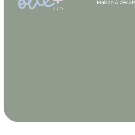
Maison & déco
P