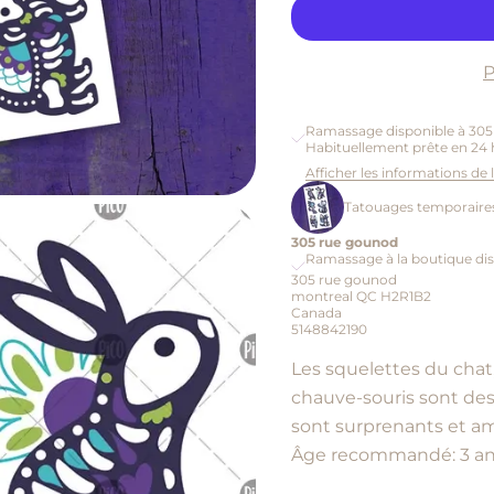
P
Ramassage disponible à 30
Habituellement prête en 24 
Afficher les informations de
Tatouages temporaires
305 rue gounod
Ramassage à la boutique dis
305 rue gounod
montreal QC H2R1B2
Canada
5148842190
Les squelettes du chat,
chauve-souris sont de
sont surprenants et a
Âge recommandé: 3 an