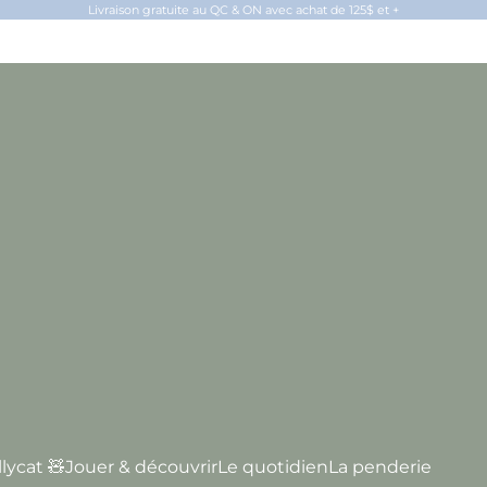
Livraison gratuite au QC & ON avec achat de 125$ et +
llycat 🧸
Jouer & découvrir
Le quotidien
La penderie