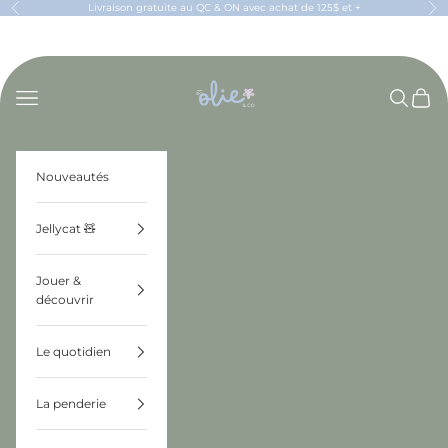
Passer au contenu
Livraison gratuite au QC & ON avec achat de 125$ et +
Précédent
Sui
OLIE & CO
Menu
Recherch
Panier
Nouveautés
Jellycat 🧸
Jouer &
découvrir
Le quotidien
La penderie