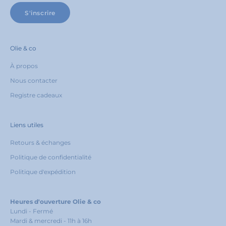
a
S'inscrire
i
s
s
u
Olie & co
r
À propos
t
a
Nous contacter
p
Registre cadeaux
r
e
m
i
Liens utiles
è
Retours & échanges
r
e
Politique de confidentialité
c
Politique d'expédition
o
m
m
a
Heures d'ouverture Olie & co
n
Lundi - Fermé
d
Mardi & mercredi - 11h à 16h