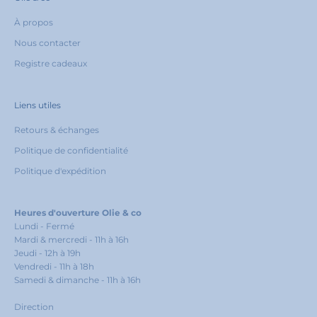
r
À propos
t
a
Nous contacter
p
Registre cadeaux
r
e
m
i
Liens utiles
è
Retours & échanges
r
e
Politique de confidentialité
c
Politique d'expédition
o
m
m
a
Heures d'ouverture Olie & co
n
Lundi - Fermé
d
Mardi & mercredi - 11h à 16h
e
Jeudi - 12h à 19h
Vendredi - 11h à 18h
!
Samedi & dimanche - 11h à 16h
Direction
 courriel