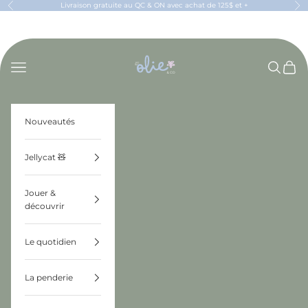
Passer au contenu
Livraison gratuite au QC & ON avec achat de 125$ et +
Précédent
Sui
OLIE & CO
Menu
Recherch
Panier
Nouveautés
Jellycat 🧸
Jouer &
découvrir
Le quotidien
La penderie