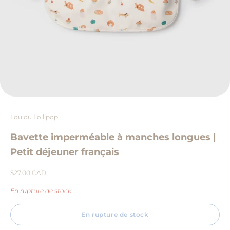
Loulou Lollipop
Bavette imperméable à manches longues |
Petit déjeuner français
Prix de vente
$27.00 CAD
En rupture de stock
En rupture de stock