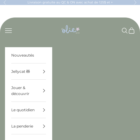
Passer au contenu
Livraison gratuite au QC & ON avec achat de 125$ et +
Précédent
Sui
OLIE & CO
Menu
Recherch
Panier
Nouveautés
Jellycat 🧸
Jouer &
découvrir
Le quotidien
La penderie