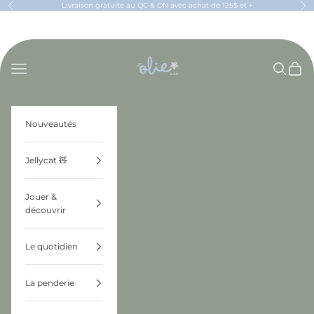
Passer au contenu
Livraison gratuite au QC & ON avec achat de 125$ et +
Précédent
Sui
OLIE & CO
Menu
Recherch
Panier
Nouveautés
Jellycat 🧸
Jouer &
découvrir
Le quotidien
La penderie