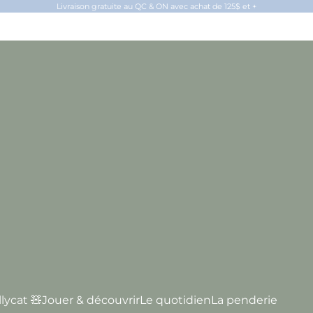
Livraison gratuite au QC & ON avec achat de 125$ et +
llycat 🧸
Jouer & découvrir
Le quotidien
La penderie