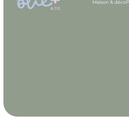
Maison & déco
P