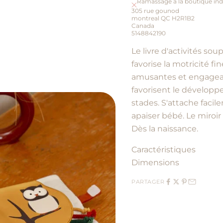
Ramassage à la boutique ind
305 rue gounod
montreal QC H2R1B2
Canada
5148842190
Le livre d'activités so
favorise la motricité fi
amusantes et engageant
favorisent le développ
stades. S'attache faci
apaiser bébé. Le miroir
Dès la naissance.
Caractéristiques
Dimensions
PARTAGER