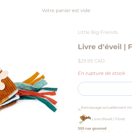
Votre panier est vide
Little Big Friends
Livre d'éveil | 
Prix de vente
$29.99 CAD
En rupture de stock
Ramassage actuellement ind
Livre d'éveil | Fôret
305 rue gounod