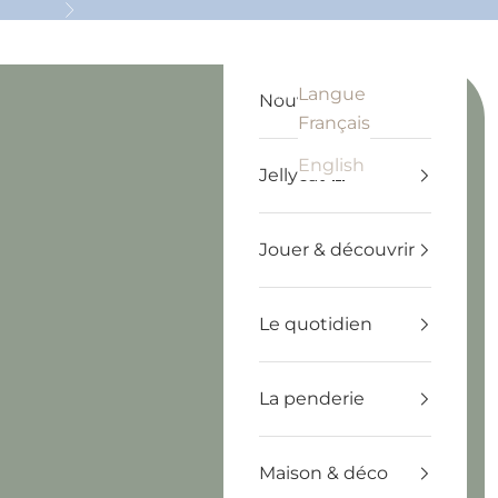
Suivant
Langue
Recherche
Panier
Français
Nouveautés
Français
English
Jellycat 🧸
Jouer & découvrir
Le quotidien
La penderie
Maison & déco