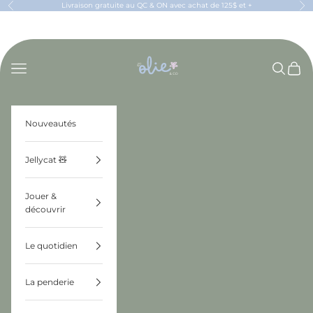
Passer au contenu
Livraison gratuite au QC & ON avec achat de 125$ et +
Précédent
Sui
OLIE & CO
Menu
Recherch
Panier
Nouveautés
Jellycat 🧸
Jouer &
découvrir
Le quotidien
La penderie