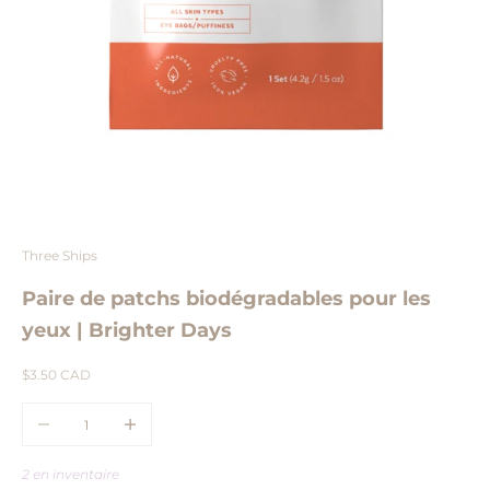
Aller à l'élément 1
Aller à l'élément 2
Three Ships
Paire de patchs biodégradables pour les
yeux | Brighter Days
Prix de vente
$3.50 CAD
Diminuer la quantité
Augmenter la quantité
2 en inventaire