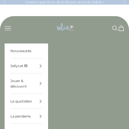
Passer au contenu
Livraison gratuite au QC & ON avec achat de 125$ et +
Précédent
Sui
OLIE & CO
Menu
Recherch
Panier
Nouveautés
Jellycat 🧸
Jouer &
découvrir
Le quotidien
La penderie