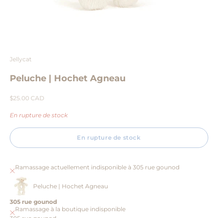
Aller à l'élément 1
Aller à l'élément 2
Aller à l'élément 3
Jellycat
Peluche | Hochet Agneau
Prix de vente
$25.00 CAD
En rupture de stock
En rupture de stock
Ramassage actuellement indisponible à 305 rue gounod
Peluche | Hochet Agneau
305 rue gounod
Ramassage à la boutique indisponible