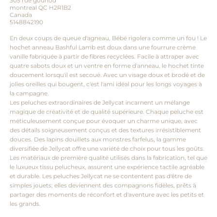
305 rue gounod
montreal QC H2R1B2
Canada
5148842190
En deux coups de queue d'agneau, Bébé rigolera comme un fou ! Le
hochet anneau Bashful Lamb est doux dans une fourrure crème
vanille fabriquée à partir de fibres recyclées. Facile à attraper avec
quatre sabots doux et un ventre en forme d'anneau, le hochet tinte
doucement lorsqu'il est secoué. Avec un visage doux et brodé et de
jolies oreilles qui bougent, c'est l'ami idéal pour les longs voyages à
la campagne.
Les peluches extraordinaires de Jellycat incarnent un mélange
magique de créativité et de qualité supérieure. Chaque peluche est
méticuleusement conçue pour évoquer un charme unique, avec
des détails soigneusement conçus et des textures irrésistiblement
douces. Des lapins douillets aux monstres farfelus, la gamme
diversifiée de Jellycat offre une variété de choix pour tous les goûts.
Les matériaux de première qualité utilisés dans la fabrication, tel que
le luxueux tissu pelucheux, assurent une expérience tactile agréable
et durable. Les peluches Jellycat ne se contentent pas d'être de
simples jouets; elles deviennent des compagnons fidèles, prêts à
partager des moments de réconfort et d'aventure avec les petits et
les grands.