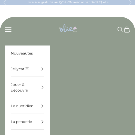
Passer au contenu
Livraison gratuite au QC & ON avec achat de 125$ et +
Précédent
Sui
OLIE & CO
Menu
Recherch
Panier
Nouveautés
Jellycat 🧸
Jouer &
découvrir
Le quotidien
La penderie